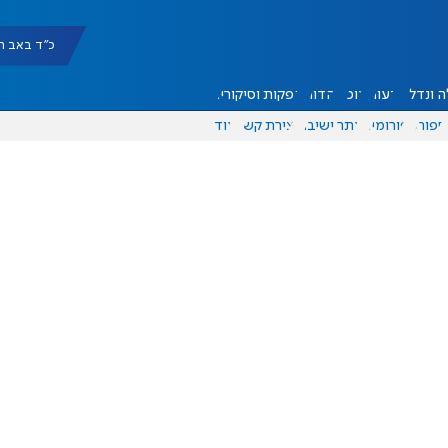
כ"ד באב תשפ"ו |
 ונדל"ן
דעות
אוכל
יהדות
הפקות וסיקורים
ספורט
פורומים
אתר ישיבה
יצירת קשר
עוד