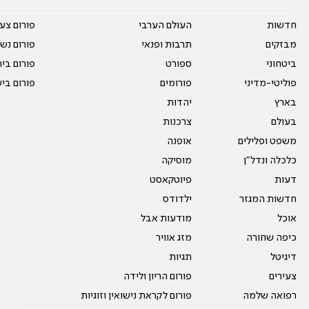
חדשות
העולם הערבי
פורום צע
מבזקים
תרבות ופנאי
פורום נשו
ביטחוני
ספורט
פורום בי
פוליטי-מדיני
פורומים
פורום בי
בארץ
יהדות
בעולם
צרכנות
משפט ופלילים
אופנה
כלכלה ונדל"ן
מוסיקה
דעות
פיוטקאסט
חדשות המגזר
ילדודס
אוכל
מודעות אבל
כיפה שחורה
מזג אוויר
דיגיטל
תגיות
צעירים
פורום הריון ולידה
רפואה שלמה
פורום לקראת נישואין וזוגיות