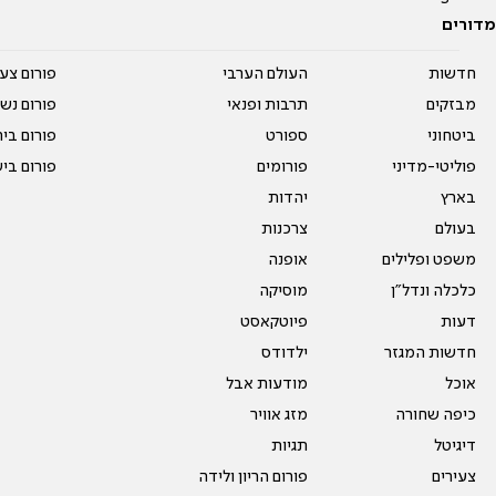
מדורים
חדשות
העולם הערבי
פורום צע
מבזקים
תרבות ופנאי
פורום נשו
ביטחוני
ספורט
פורום בי
פוליטי-מדיני
פורומים
פורום בי
בארץ
יהדות
בעולם
צרכנות
משפט ופלילים
אופנה
כלכלה ונדל"ן
מוסיקה
דעות
פיוטקאסט
חדשות המגזר
ילדודס
אוכל
מודעות אבל
כיפה שחורה
מזג אוויר
דיגיטל
תגיות
צעירים
פורום הריון ולידה