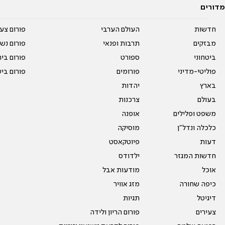
מדורים
חדשות
העולם הערבי
פורום צע
מבזקים
תרבות ופנאי
פורום נשו
ביטחוני
ספורט
פורום בי
פוליטי-מדיני
פורומים
פורום בי
בארץ
יהדות
בעולם
צרכנות
משפט ופלילים
אופנה
כלכלה ונדל"ן
מוסיקה
דעות
פיוטקאסט
חדשות המגזר
ילדודס
אוכל
מודעות אבל
כיפה שחורה
מזג אוויר
דיגיטל
תגיות
צעירים
פורום הריון ולידה