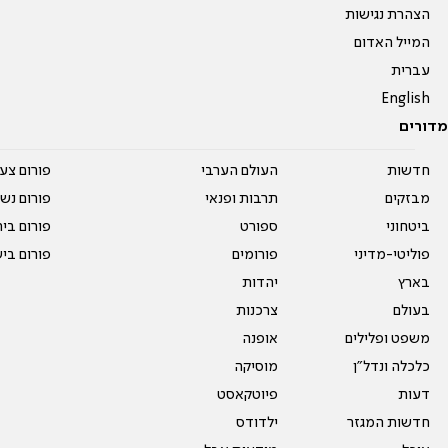
הצהרת נגישות
המייל האדום
עברית
English
מדורים
חדשות
העולם הערבי
פורום צע
מבזקים
תרבות ופנאי
פורום נשו
ביטחוני
ספורט
פורום בי
פוליטי-מדיני
פורומים
פורום בי
בארץ
יהדות
בעולם
צרכנות
משפט ופלילים
אופנה
כלכלה ונדל"ן
מוסיקה
דעות
פיוטקאסט
חדשות המגזר
ילדודס