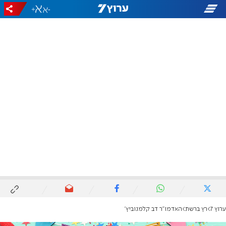
+
-
ערוץ 7
רץ ברשת
האדמו''ר דב קלמנוביץ'