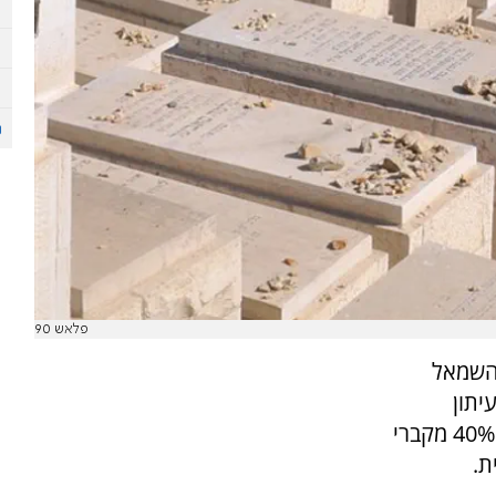
פלאש 90
 השמאל
יתון
"הארץ" בסוף השבוע, ובה טענות הארגון לפיהן 40% מקברי
ת.