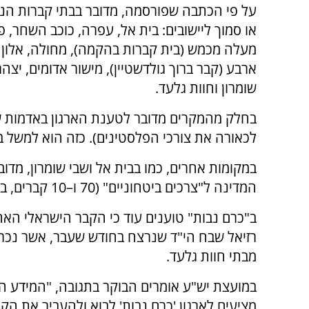
על פי הכתבה שפורסמה, מדובר בבתי קברות הנ
או סמוך ליישובים: בית אל, עפרה, כוכב השחר, פס
מעלה מכמש (בית קברות בהקמה), מחולה, אלון 
ארבע (קבר ברוך גולדשטיין), מישור אדומים, יצהר
שומרון וחוות גלעד.
בחלק מהמקרים מדובר לטענת הארגון באדמות ש
לכאורה את צורכי הפלסטינים). כזה הוא למשל בית הקב
במקומות אחרים, כמו בבית אל ושבי שומרון, מדו
המדינה ל"צרכים ביטחוניים" (70 ו–10 קברים, בהתאמה).
ב"כרם נבות" טוענים עוד כי הקבר הישראלי הא
רזיאל שבח הי"ד שנרצח בחודש שעבר, אשר נכ
מבתי חוות גלעד.
במועצת יש"ע אומרים הבוקר בתגובה, "המידע המ
מציעים לארגון 'כרם נבות' לבוא ולהעביר את הק