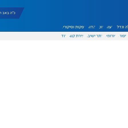
כ"ה באב תשפ"ו |
 ונדל"ן
דעות
אוכל
יהדות
הפקות וסיקורים
ספורט
פורומים
אתר ישיבה
יצירת קשר
עוד