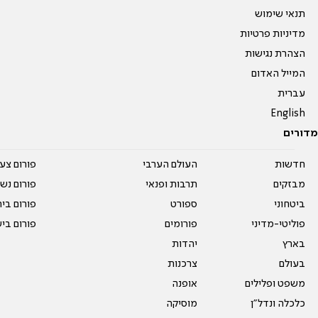
תנאי שימוש
מדיניות פרטיות
הצהרת נגישות
המייל האדום
עברית
English
מדורים
חדשות
העולם הערבי
פורום צע
מבזקים
תרבות ופנאי
פורום נשו
ביטחוני
ספורט
פורום בי
פוליטי-מדיני
פורומים
פורום בי
בארץ
יהדות
בעולם
צרכנות
משפט ופלילים
אופנה
כלכלה ונדל"ן
מוסיקה