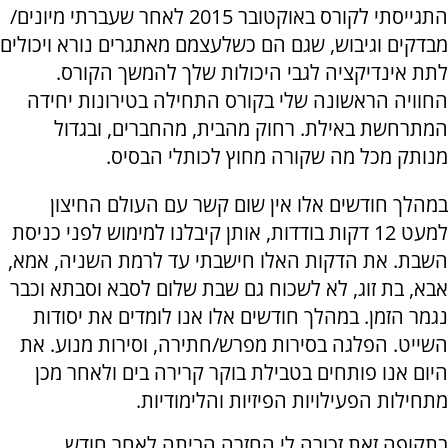
התגייסתי לקורס באוקטובר 2015 לאחר שעברתי מיונים/
מבדקים וגיבוש, שגם הם כשלעצמם מאתגרים נורא ויכולים
לתת אינדיקציה לגבי היכולות שלך להמשך הקורס.
החוויה הראשונה שלי בקורס התחילה בטירונות יחידה
המתרחשת באילת. רחוק מהבית, מהחברים, ובגדול
מנותק מכל מה שקורה מחוץ לכותלי הבסיס.
במהלך חודשים אלו אין שום קשר עם העולם החיצון
למעט 12 דקות בודדות, אותן קיבלנו למימוש לפני כניסת
השבת. את הדקות האלו חישבתי עד לרמת השניה, אמא,
אבא, בת זוג, לא לשכוח גם שבת שלום לסבא וסבתא וכבר
נגמר הזמן. במהלך חודשים אלו אנו לומדים את יסודות
השייט. הפלגה בסירות מפרש/חתירה, וסירות מנוע. את
היום אנו פותחים בטבילת בוקר קרירה בים ולאחר מכן
מתחילות הפעילויות הפיזיות והלימודיות.
בתקופה זאת זכורה לי החזרה הביתה לאחר חודש