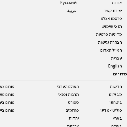
אודות
Pусский
יצירת קשר
عربية
פרסמו אצלנו
תנאי שימוש
מדיניות פרטיות
הצהרת נגישות
המייל האדום
עברית
English
מדורים
חדשות
העולם הערבי
פורום צע
מבזקים
תרבות ופנאי
פורום נשו
ביטחוני
ספורט
פורום בי
פוליטי-מדיני
פורומים
פורום בי
בארץ
יהדות
בעולם
צרכנות