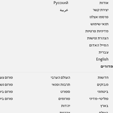
אודות
Pусский
יצירת קשר
عربية
פרסמו אצלנו
תנאי שימוש
מדיניות פרטיות
הצהרת נגישות
המייל האדום
עברית
English
מדורים
חדשות
העולם הערבי
פורום צע
מבזקים
תרבות ופנאי
פורום נשו
ביטחוני
ספורט
פורום בי
פוליטי-מדיני
פורומים
פורום בי
בארץ
יהדות