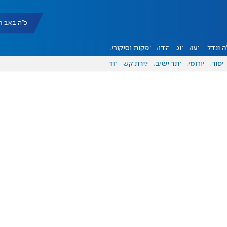
כ"ה באב תשפ"ו |
 ונדל"ן
דעות
אוכל
יהדות
הפקות וסיקורים
ספורט
פורומים
אתר ישיבה
יצירת קשר
עוד