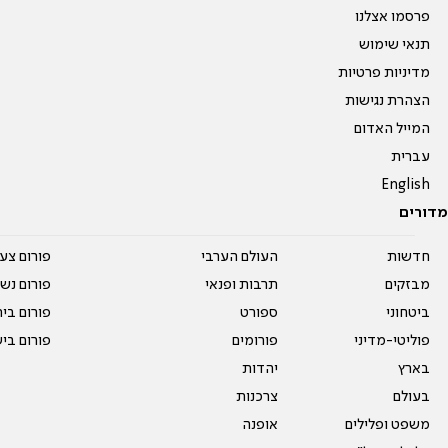
פרסמו אצלנו
תנאי שימוש
מדיניות פרטיות
הצהרת נגישות
המייל האדום
עברית
English
מדורים
חדשות
העולם הערבי
פורום צע
מבזקים
תרבות ופנאי
פורום נשו
ביטחוני
ספורט
פורום בי
פוליטי-מדיני
פורומים
פורום בי
בארץ
יהדות
בעולם
צרכנות
משפט ופלילים
אופנה