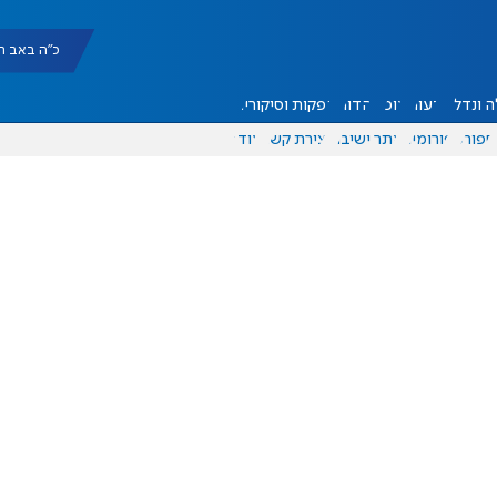
כ"ה באב תשפ"ו |
 ונדל"ן
דעות
אוכל
יהדות
הפקות וסיקורים
ספורט
פורומים
אתר ישיבה
יצירת קשר
עוד