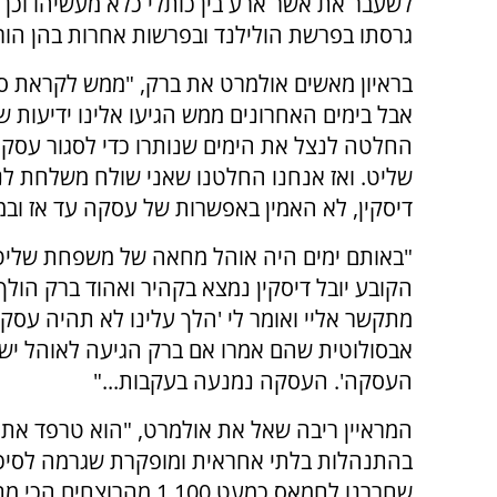
לשעבר את אשר ארע בין כותלי כלא מעשיהו וכן 
גרסתו בפרשת הולילנד ובפרשות אחרות בהן הור
בראיון מאשים אולמרט את ברק, "ממש לקראת סי
אבל בימים האחרונים ממש הגיעו אלינו ידיעות 
החלטה לנצל את הימים שנותרו כדי לסגור עסק
שליט. ואז אנחנו החלטנו שאני שולח משלחת לני
דיסקין, לא האמין באפשרות של עסקה עד אז ובמ
"באותם ימים היה אוהל מחאה של משפחת שליט וש
הקובע יובל דיסקין נמצא בקהיר ואהוד ברק הול
מתקשר אליי ואומר לי 'הלך עלינו לא תהיה עסקה'
אבסולוטית שהם אמרו אם ברק הגיעה לאוהל י
העסקה'. העסקה נמנעה בעקבות..."
המראיין ריבה שאל את אולמרט, "הוא טרפד את ה
בהתנהלות בלתי אחראית ומופקרת שגרמה לסיכ
שחררנו לחמאס כמעט ,100