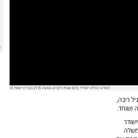
הסרט המלא ישודר ביום שבת הקרוב בשעה 21:15 בערוץ קשת 12
ל ריבה,
ה ושוחד.
ישודר
 ראש הממשלה