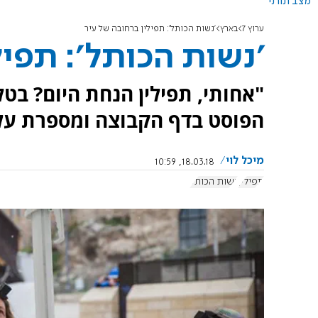
מצב תורני
ערוץ 7
בארץ
'נשות הכותל': תפילין ברחובה של עיר
'נשות הכותל': תפיל
"אחותי, תפילין הנחת היום? בט
הפוסט בדף הקבוצה ומספרת על '
מיכל לוי
18.03.18, 10:59
תפילין
נשות הכותל