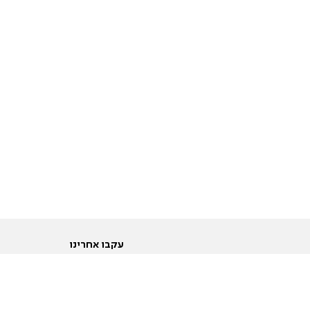
עקבו אחרינו
ות
טוויטר
ם הריון ולידה
פייסבוק