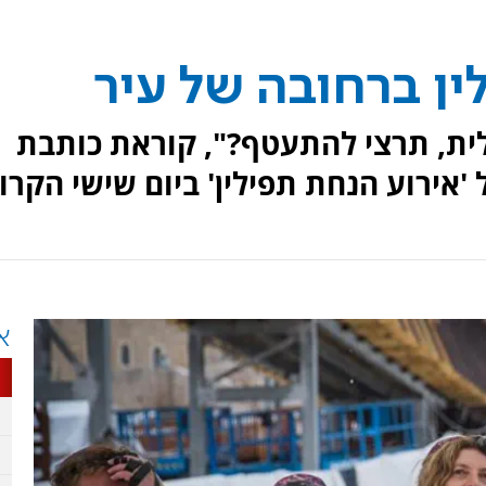
ין ברחובה של עיר
לית, תרצי להתעטף?", קוראת כותבת
אירוע הנחת תפילין' ביום שישי הקרוב
א