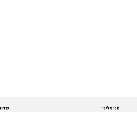
פנו אלינו
מדור
אודות
Pусский
חד
יצירת קשר
عربية
מב