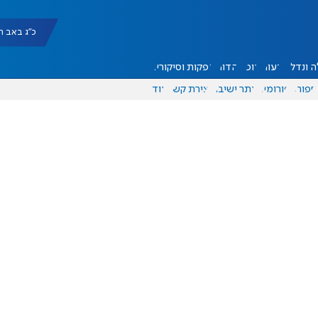
כ"ג באב תשפ"ו |
 ונדל"ן
דעות
אוכל
יהדות
הפקות וסיקורים
ספורט
פורומים
אתר ישיבה
יצירת קשר
עוד