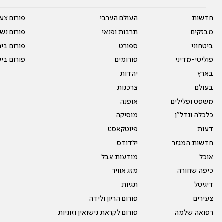
חדשות
העולם הערבי
פורום צע
מבזקים
תרבות ופנאי
פורום נשו
ביטחוני
ספורט
פורום בי
פוליטי-מדיני
פורומים
פורום בי
בארץ
יהדות
בעולם
צרכנות
משפט ופלילים
אופנה
כלכלה ונדל"ן
מוסיקה
דעות
פיוטקאסט
חדשות המגזר
ילדודס
אוכל
מודעות אבל
כיפה שחורה
מזג אוויר
דיגיטל
תגיות
צעירים
פורום הריון ולידה
רפואה שלמה
פורום לקראת נישואין וזוגיות