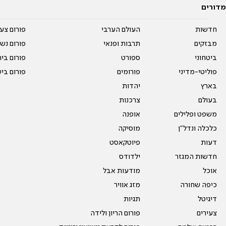
מדורים
חדשות
העולם הערבי
פורום צע
מבזקים
תרבות ופנאי
פורום נשו
ביטחוני
ספורט
פורום בי
פוליטי-מדיני
פורומים
פורום בי
בארץ
יהדות
בעולם
צרכנות
משפט ופלילים
אופנה
כלכלה ונדל"ן
מוסיקה
דעות
פיוטקאסט
חדשות המגזר
ילדודס
אוכל
מודעות אבל
כיפה שחורה
מזג אוויר
דיגיטל
תגיות
צעירים
פורום הריון ולידה