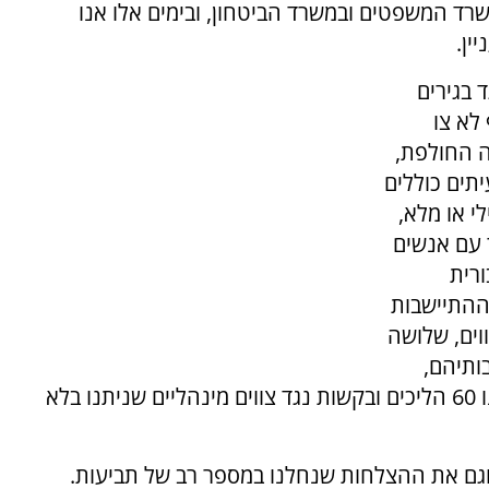
רד המשפטים ובמשרד הביטחון, ובימים אלו אנו
ין.
 בגירים
לא צו
ה החולפת,
יתים כוללים
י או מלא,
ר עם אנשים
ורית
מההתיישבות
וים, שלושה
ותיהם,
ארבעה צווים של קטינים קוצרו ובסך הכול ניהלנו 60 הליכים ובקשות נגד צווים מינהליים שניתנו בלא
וגם את ההצלחות שנחלנו במספר רב של תביעות.