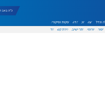
כ"ה באב תשפ"ו |
 ונדל"ן
דעות
אוכל
יהדות
הפקות וסיקורים
ספורט
פורומים
אתר ישיבה
יצירת קשר
עוד