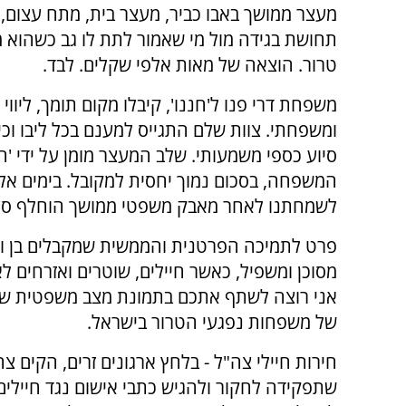
מעצר ממושך באבו כביר, מעצר בית, מתח עצום, ח
תחושת בגידה מול מי שאמור לתת לו גב כשהוא 
טרור. הוצאה של מאות אלפי שקלים. לבד.
משפחת דרי פנו ל'חננו', קיבלו מקום תומך, ליווי
ומשפחתי. צוות שלם התגייס למענם בכל ליבו וכיש
סיוע כספי משמעותי. שלב המעצר מומן על ידי 'חנ
המשפחה, בסכום נמוך יחסית למקובל. בימים א
לשמחתנו לאחר מאבק משפטי ממושך הוחלף סעי
פרט לתמיכה הפרטנית והממשית שמקבלים בן ומשפ
מסוכן ומשפיל, כאשר חיילים, שוטרים ואזרחים ל
אני רוצה לשתף אתכם בתמונת מצב משפטית של ח
של משפחות נפגעי הטרור בישראל.
חירות חיילי צה"ל - בלחץ ארגונים זרים, הקים 
שתפקידה לחקור ולהגיש כתבי אישום נגד חיילים