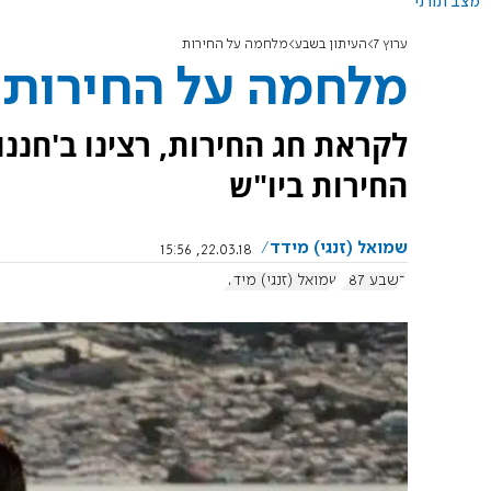
מצב תורני
ערוץ 7
העיתון בשבע
מלחמה על החירות
מלחמה על החירות
לקראת חג החירות, רצינו ב'חנ
החירות ביו"ש
שמואל (זנגי) מידד
22.03.18, 15:56
בשבע 787
שמואל (זנגי) מידד