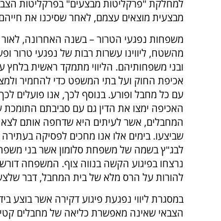
למחלקת "פרקליטות מבצעים" בפרקליטות הצבאית
מבצעית מוצאים עצמם, לאחר שסיכנו את חייהם ל
משפחות נפגעי הטרור – בשנה האחרונה, לאור צ
מהשטח, ליווינו עשרות רבות של נפגעי טרור ופע
ובני משפחותיהם. הליווי מתמקד ראשית בלחץ ע
אכיפת החוק ועל בתי המשפט כדי להחמיר ולמצו
עם כל מחבל ופורע. בנוסף לכך, אנו פועלים לכך 
האכיפה ימצו את הדין גם עם סביבתם התומכת 
המחבלים, אשר לעיתים היא שדחפה אותם לצאת
שביצעו. בימים אלו אנו מחכים לפסיקה בעתירה
לבג"ץ בשמה של משפחת סלומון אשר בני משפח
נרצחו בפיגוע הקשה בנווה צוף. המשפחה דורש
להורות על הרס מלא של בית המחבל, דבר שלצער
במסגרת ליווי נפגעת פיגוע דקירה אשר בוצע בי
הצבאי שאינה מאפשרת כליאה של מחבלים קטיני