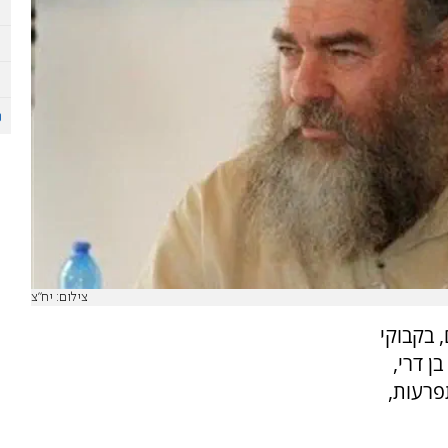
צילום: יח"צ
 בקבוקי
ן דרי,
פרעות,