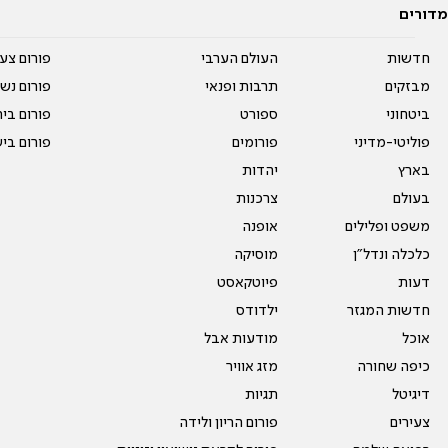
מדורים
חדשות
העולם הערבי
פורום צע
מבזקים
תרבות ופנאי
פורום נשו
ביטחוני
ספורט
פורום בי
פוליטי-מדיני
פורומים
פורום בי
בארץ
יהדות
בעולם
צרכנות
משפט ופלילים
אופנה
כלכלה ונדל"ן
מוסיקה
דעות
פיוטקאסט
חדשות המגזר
ילדודס
אוכל
מודעות אבל
כיפה שחורה
מזג אוויר
דיגיטל
תגיות
צעירים
פורום הריון ולידה