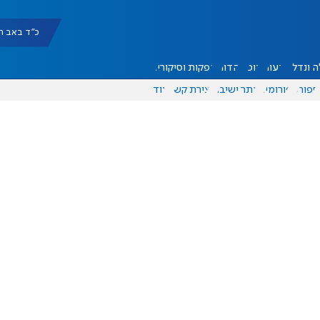
כ"ד באב תשפ"ו |
 ונדל"ן
דעות
אוכל
יהדות
הפקות וסיקורים
ספורט
פורומים
אתר ישיבה
יצירת קשר
עוד