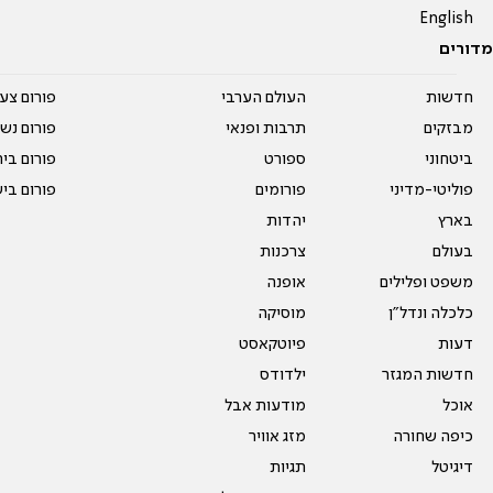
English
מדורים
חדשות
העולם הערבי
פורום צע
מבזקים
תרבות ופנאי
פורום נשו
ביטחוני
ספורט
פורום בי
פוליטי-מדיני
פורומים
פורום בי
בארץ
יהדות
בעולם
צרכנות
משפט ופלילים
אופנה
כלכלה ונדל"ן
מוסיקה
דעות
פיוטקאסט
חדשות המגזר
ילדודס
אוכל
מודעות אבל
כיפה שחורה
מזג אוויר
דיגיטל
תגיות