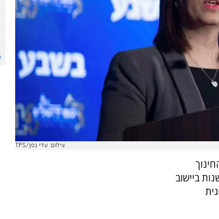
צילום: עדי גפן/TPS
חינוך
נות ביישוב
ית