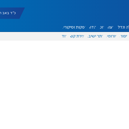
כ"ד באב תשפ"ו |
 ונדל"ן
דעות
אוכל
יהדות
הפקות וסיקורים
ספורט
פורומים
אתר ישיבה
יצירת קשר
עוד