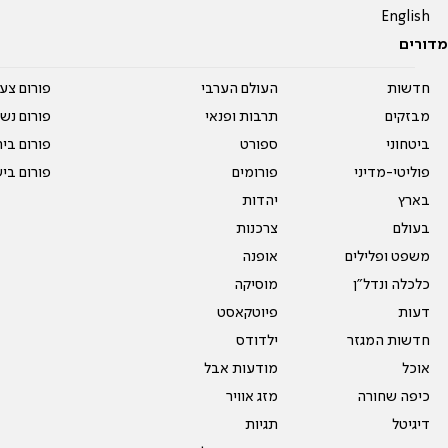
English
מדורים
חדשות
העולם הערבי
פורום צע
מבזקים
תרבות ופנאי
פורום נשו
ביטחוני
ספורט
פורום בי
פוליטי-מדיני
פורומים
פורום בי
בארץ
יהדות
בעולם
צרכנות
משפט ופלילים
אופנה
כלכלה ונדל"ן
מוסיקה
דעות
פיוטקאסט
חדשות המגזר
ילדודס
אוכל
מודעות אבל
כיפה שחורה
מזג אוויר
דיגיטל
תגיות