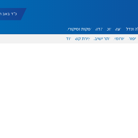
כ"ד באב תשפ"ו |
 ונדל"ן
דעות
אוכל
יהדות
הפקות וסיקורים
ספורט
פורומים
אתר ישיבה
יצירת קשר
עוד