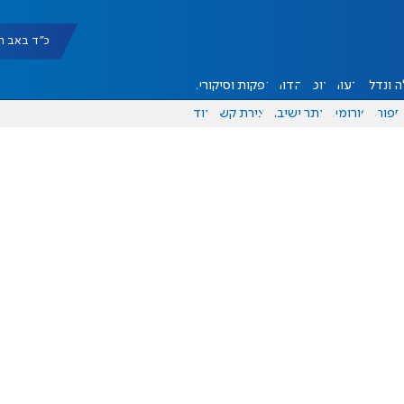
כ"ד באב תשפ"ו |
 ונדל"ן
דעות
אוכל
יהדות
הפקות וסיקורים
ספורט
פורומים
אתר ישיבה
יצירת קשר
עוד