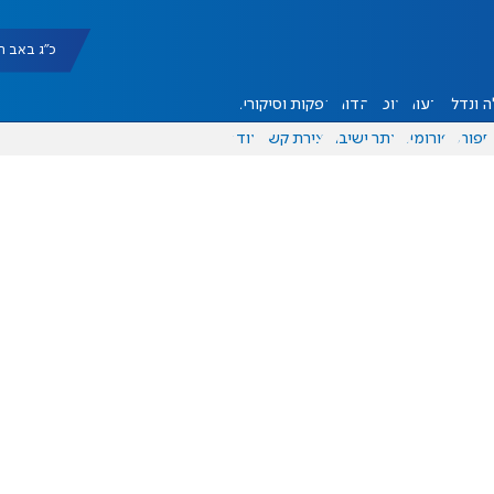
כ"ג באב תשפ"ו |
 ונדל"ן
דעות
אוכל
יהדות
הפקות וסיקורים
ספורט
פורומים
אתר ישיבה
יצירת קשר
עוד