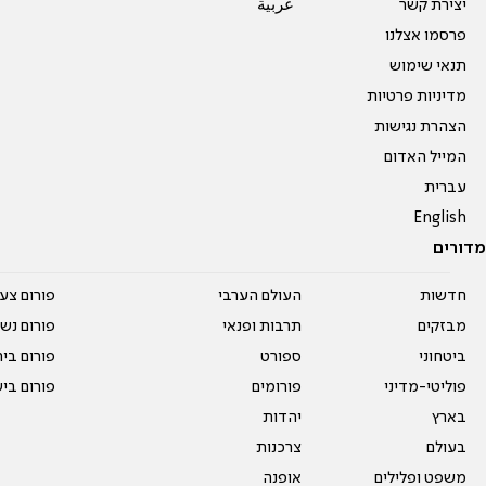
יצירת קשר
عربية
פרסמו אצלנו
תנאי שימוש
מדיניות פרטיות
הצהרת נגישות
המייל האדום
עברית
English
מדורים
חדשות
העולם הערבי
פורום צע
מבזקים
תרבות ופנאי
פורום נשו
ביטחוני
ספורט
פורום בי
פוליטי-מדיני
פורומים
פורום בי
בארץ
יהדות
בעולם
צרכנות
משפט ופלילים
אופנה