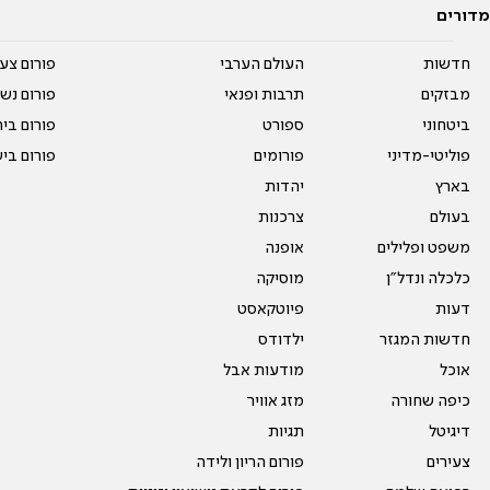
מדורים
חדשות
העולם הערבי
פורום צע
מבזקים
תרבות ופנאי
פורום נשו
ביטחוני
ספורט
פורום בי
פוליטי-מדיני
פורומים
פורום בי
בארץ
יהדות
בעולם
צרכנות
משפט ופלילים
אופנה
כלכלה ונדל"ן
מוסיקה
דעות
פיוטקאסט
חדשות המגזר
ילדודס
אוכל
מודעות אבל
כיפה שחורה
מזג אוויר
דיגיטל
תגיות
צעירים
פורום הריון ולידה