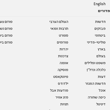
English
מדורים
חדשות
העולם הערבי
פורום צע
מבזקים
תרבות ופנאי
פורום נשו
ביטחוני
ספורט
פורום בי
פוליטי-מדיני
פורומים
פורום בי
בארץ
יהדות
בעולם
צרכנות
משפט ופלילים
אופנה
כלכלה ונדל"ן
מוסיקה
דעות
פיוטקאסט
חדשות המגזר
ילדודס
אוכל
מודעות אבל
כיפה שחורה
מזג אוויר
דיגיטל
תגיות