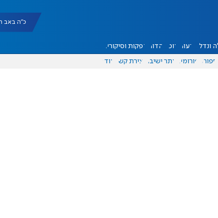
כ"ה באב תשפ"ו |
 ונדל"ן
דעות
אוכל
יהדות
הפקות וסיקורים
ספורט
פורומים
אתר ישיבה
יצירת קשר
עוד