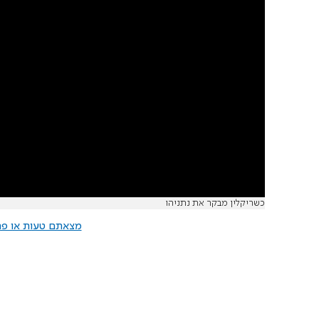
כשריקלין מבקר את נתניהו
מצאתם טעות או פרס