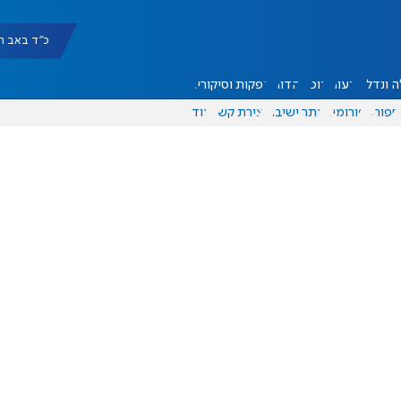
כ"ד באב תשפ"ו |
 ונדל"ן
דעות
אוכל
יהדות
הפקות וסיקורים
ספורט
פורומים
אתר ישיבה
יצירת קשר
עוד