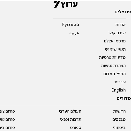
פנו אלינו
אודות
Pусский
יצירת קשר
عربية
פרסמו אצלנו
תנאי שימוש
מדיניות פרטיות
הצהרת נגישות
המייל האדום
עברית
English
מדורים
חדשות
העולם הערבי
פורום צע
מבזקים
תרבות ופנאי
פורום נשו
ביטחוני
ספורט
פורום בי