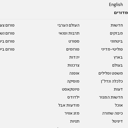
English
מדורים
חדשות
העולם הערבי
פורום צע
מבזקים
תרבות ופנאי
פורום נשו
ביטחוני
ספורט
פורום בי
פוליטי-מדיני
פורומים
פורום בי
בארץ
יהדות
בעולם
צרכנות
משפט ופלילים
אופנה
כלכלה ונדל"ן
מוסיקה
דעות
פיוטקאסט
חדשות המגזר
ילדודס
אוכל
מודעות אבל
כיפה שחורה
מזג אוויר
דיגיטל
תגיות