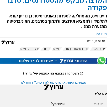
המרצה מבקש מהסטודנטים: סרבו
פקודה
חיים וייס, מהמחלקה לספרות באוניברסיטת בן גוריון קורא
לתלמידיו להמציא תירוצים ולתמוך בסרבנים. האוניברסיטה
מתנערת ממנו.
ערוץ 20
8.04.18, 8:38
סירוב פקודה
אוניברסיטת בן גוריון
ערוץ 20
מיוחדים
חדשות ערוץ 20
הצטרפו לקבוצת הוואטצאפ של ערוץ 7
מצאתם טעות או פרסומת לא ראויה? דווחו לנו
פנו אלינו
אודות
Pусский