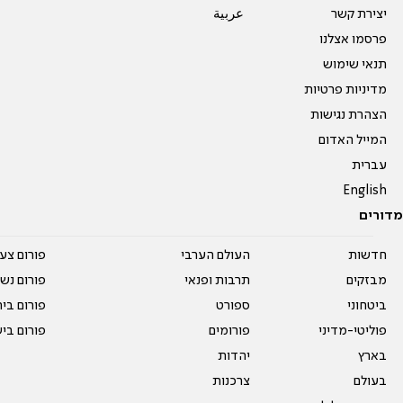
יצירת קשר
عربية
פרסמו אצלנו
תנאי שימוש
מדיניות פרטיות
הצהרת נגישות
המייל האדום
עברית
English
מדורים
חדשות
העולם הערבי
פורום צע
מבזקים
תרבות ופנאי
פורום נשו
ביטחוני
ספורט
פורום בי
פוליטי-מדיני
פורומים
פורום בי
בארץ
יהדות
בעולם
צרכנות