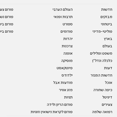
חדשות
העולם הערבי
פורום צע
מבזקים
תרבות ופנאי
פורום נשו
ביטחוני
ספורט
פורום בי
פוליטי-מדיני
פורומים
פורום בי
בארץ
יהדות
בעולם
צרכנות
משפט ופלילים
אופנה
כלכלה ונדל"ן
מוסיקה
דעות
פיוטקאסט
חדשות המגזר
ילדודס
אוכל
מודעות אבל
כיפה שחורה
מזג אוויר
דיגיטל
תגיות
צעירים
פורום הריון ולידה
רפואה שלמה
פורום לקראת נישואין וזוגיות