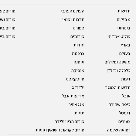
חדשות
העולם הערבי
פורום צע
מבזקים
תרבות ופנאי
פורום נשו
ביטחוני
ספורט
פורום בי
פוליטי-מדיני
פורומים
פורום בי
בארץ
יהדות
בעולם
צרכנות
משפט ופלילים
אופנה
כלכלה ונדל"ן
מוסיקה
דעות
פיוטקאסט
חדשות המגזר
ילדודס
אוכל
מודעות אבל
כיפה שחורה
מזג אוויר
דיגיטל
תגיות
צעירים
פורום הריון ולידה
רפואה שלמה
פורום לקראת נישואין וזוגיות