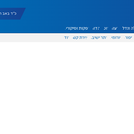
כ"ד באב תשפ"ו |
 ונדל"ן
דעות
אוכל
יהדות
הפקות וסיקורים
ספורט
פורומים
אתר ישיבה
יצירת קשר
עוד