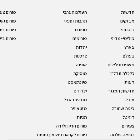
חדשות
העולם הערבי
פורום צע
מבזקים
תרבות ופנאי
פורום נשו
ביטחוני
ספורט
פורום בי
פוליטי-מדיני
פורומים
פורום בי
בארץ
יהדות
בעולם
צרכנות
משפט ופלילים
אופנה
כלכלה ונדל"ן
מוסיקה
דעות
פיוטקאסט
חדשות המגזר
ילדודס
אוכל
מודעות אבל
כיפה שחורה
מזג אוויר
דיגיטל
תגיות
צעירים
פורום הריון ולידה
רפואה שלמה
פורום לקראת נישואין וזוגיות