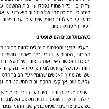
עד היום – כל השמות נפסלו ע"י בית המשפט, על 
היתר כי "מסוכנותה" של שם טוב היא כזו שאי 
כראוי על פעילותה באופן שימנע פגיעה בציבור
רעיונית" עם שם טוב.
כשהמתלוננים הם שופטים
"העליון קבע שהפרסומים יכולים להוות מסוכנות 
הציבור", הסביר עו"ד רבינוביץ'. "אנחנו חושבים
מסוכנות אפשר לאיין אותה בצורה של מעצר בית.
חוות דעת של קרימינולוגית פרטית – דנה קייזר
ששישה מתוך האנשים שהומלץ עליהם בהחלט ר
על שם טוב, אך קצין המבחן ובית המשפט דחו גם 
"יש פה מגמה ברורה", סיכם עו"ד רבינוביץ'. "יש
מתלוננים שהם שופטים בבית משפט השלום, במחוז
כשופטים צריכים לשפוט בתיק שבו המתלוננים ה