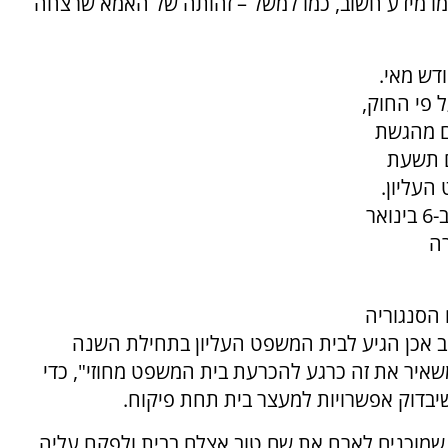
ו מידע חשוב, כמו למשל – זהותה של האמא שרצחה
דש מאי.
כבר 14 חודשים. על פי החוק,
ם מהגשת
ם תשעת
העליון.
כתב האישום הוגש ב-6 באפריל, 2017. כלומר – ב-6 בינואר
ה
 הסנגוריה
ב אכן הגיע לבית המשפט העליון בתחילת השנה
שאיר את זה כרגע להכרעת בית המשפט מחוזי", כדי
שיבדוק אפשרויות למעצר בית תחת פיקוח.
חוזי 15 שמות של אנשים שמוכנים לארח את שם טוב אצלם בבית ולפקח עליה.