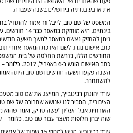
פעם שהאתרים של השלושה היו היחידים שפרסמ
את ארבע בנותיה בירושלים בשנה שעברה.
המשפט של שם טוב, לייבל וזר אמור להתחיל בחו
בינתיים, היא מוחזקת במאסר 
ניתן להחזיק נאשם במאסר למשך תשעה חודשי
כתב אישום נגדו. לשם הארכת המאסר אחרי תו
החודשים הללו, נדרשת החלטה של בית המשפט 
השנה פקעו תשעה חודשים ושם טוב היתה אמור
להשתחרר.
עו"ד יהונתן רבינוביץ', המייצג את שם טוב מטעם
הציבורית, הסביר לנו שנושא שחרורה של שם טו
האזרחית אבל העליון "עשה טריק, ואמר שהוא מ
שזה יבחן חלופות מעצר עבור שם טוב. כלומר – 
עו"ד רבינוביץ' הגיש למ