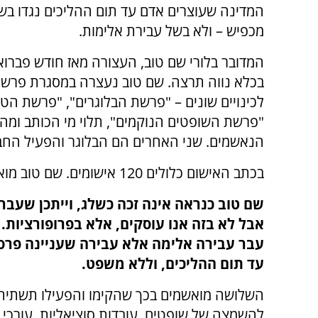
המדינה שעוצרים אדם עד תום ההליכים נגדו בש
מכפיש – ולא בשל עבירת אלימות.
בכלא נווה תרצה. שם טוב נעצרה במסגרת פרש
לכינויים שונים – "פרשת הבלוגרים", "פרשת הט
"פרשת השופטים הנוקמים", תלוי מי הכותב ומה
הנאשמים. שני האחרים הם הבלוגר והפעיל החברתי
בכתב האישום כלולים 120 אישומים. שם טוב מואשמת בכולם. לייבל וזר – בחלקם.
שם טוב כנראה אינה זכה כשלג, וייתכן שעבר
אבל לא בזה אנו עוסקים, אלא בפרופורציות
עבר עבירה אלימה אלא עבירה שעניינה פרסו
עד תום ההליכים, וללא משפט.
השלושה מואשמים בכך שהקימו והפעילו תשתית
להשמצה של שופטים, עובדות סוציאליות, עורכי די