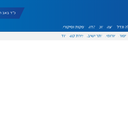
כ"ד באב תשפ"ו |
 ונדל"ן
דעות
אוכל
יהדות
הפקות וסיקורים
ספורט
פורומים
אתר ישיבה
יצירת קשר
עוד