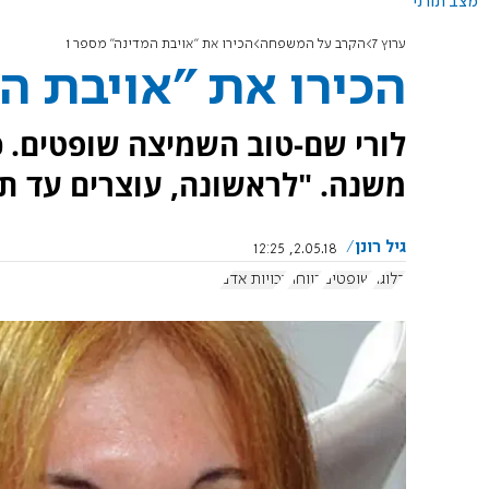
מצב תורני
ערוץ 7
הקרב על המשפחה
הכירו את "אויבת המדינה" מספר 1
הכירו את "אויבת המ
לורי שם-טוב השמיצה שופטים. כ
משנה. "לראשונה, עוצרים עד ת
גיל רונן
2.05.18, 12:25
בלוגר
שופטים
רווחה
זכויות אדם