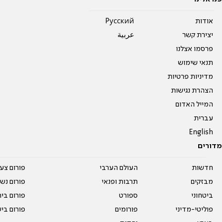
אודות
Pусский
יצירת קשר
عربية
פרסמו אצלנו
תנאי שימוש
מדיניות פרטיות
הצהרת נגישות
המייל האדום
עברית
English
מדורים
חדשות
העולם הערבי
פורום צע
מבזקים
תרבות ופנאי
פורום נשו
ביטחוני
ספורט
פורום בי
פוליטי-מדיני
פורומים
פורום בי