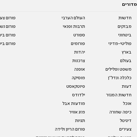
מדורים
חדשות
העולם הערבי
פורום צע
מבזקים
תרבות ופנאי
פורום נשו
ביטחוני
ספורט
פורום בי
פוליטי-מדיני
פורומים
פורום בי
בארץ
יהדות
בעולם
צרכנות
משפט ופלילים
אופנה
כלכלה ונדל"ן
מוסיקה
דעות
פיוטקאסט
חדשות המגזר
ילדודס
אוכל
מודעות אבל
כיפה שחורה
מזג אוויר
דיגיטל
תגיות
צעירים
פורום הריון ולידה