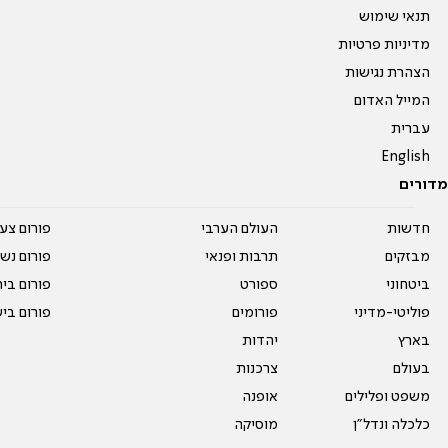
תנאי שימוש
מדיניות פרטיות
הצהרת נגישות
המייל האדום
עברית
English
מדורים
חדשות
העולם הערבי
פורום צע
מבזקים
תרבות ופנאי
פורום נשו
ביטחוני
ספורט
פורום בי
פוליטי-מדיני
פורומים
פורום בי
בארץ
יהדות
בעולם
צרכנות
משפט ופלילים
אופנה
כלכלה ונדל"ן
מוסיקה