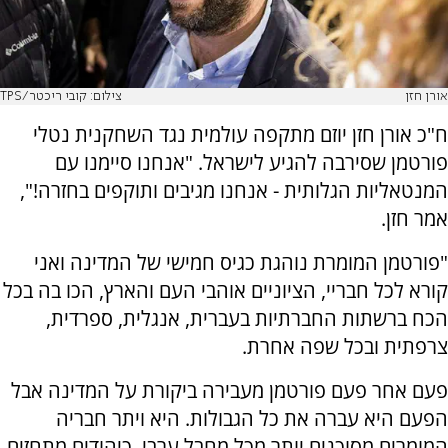
אורן חזן
צילום: קובי ריכטר/TPS
ח"כ אורן חזן יוזם מתקפה עולמית נגד השחקנית נטלי
פורטמן שסירבה להגיע לישראל. "אנחנו סיימנו עם
המנטאליות הגלותית - אנחנו מגיבים ותוקפים בחזרה!",
אמר חזן.
"פורטמן המומרת נוהגת כגיס חמישי של המדינה ואני
קורא לכל חבריי, הציוניים אוהבי העם והארץ, הכו בה בכל
הכח ברשתות החברתיות בעברית, אנגלית, ספרדית,
צרפתית ובכל שפה אחרת.
פעם אחר פעם פורטמן מעבירה ביקורת על המדינה אבל
הפעם היא עברה את כל הגבולות. היא ויתר חבריה
המומרים מסוכנים יותר מכל מחבל ערבי. כיהודים מתחזים