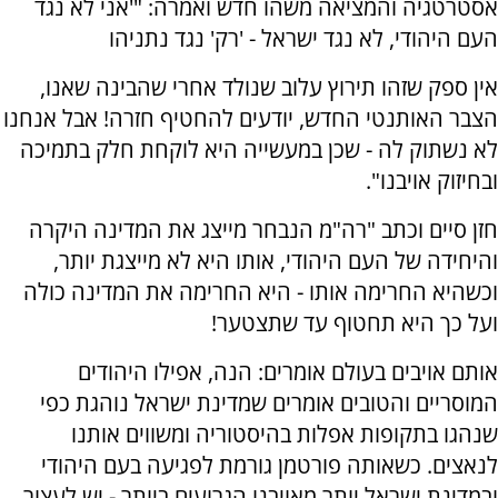
אסטרטגיה והמציאה משהו חדש ואמרה: "'אני לא נגד
העם היהודי, לא נגד ישראל - 'רק' נגד נתניהו
אין ספק שזהו תירוץ עלוב שנולד אחרי שהבינה שאנו,
הצבר האותנטי החדש, יודעים להחטיף חזרה! אבל אנחנו
לא נשתוק לה - שכן במעשייה היא לוקחת חלק בתמיכה
ובחיזוק אויבנו".
חזן סיים וכתב "רה"מ הנבחר מייצג את המדינה היקרה
והיחידה של העם היהודי, אותו היא לא מייצגת יותר,
וכשהיא החרימה אותו - היא החרימה את המדינה כולה
ועל כך היא תחטוף עד שתצטער!
אותם אויבים בעולם אומרים: הנה, אפילו היהודים
המוסריים והטובים אומרים שמדינת ישראל נוהגת כפי
שנהגו בתקופות אפלות בהיסטוריה ומשווים אותנו
לנאצים. כשאותה פורטמן גורמת לפגיעה בעם היהודי
ובמדינת ישראל יותר מאויבנו הגרועים ביותר - יש לעצור