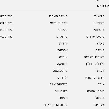
מדורים
חדשות
העולם הערבי
פורום צע
מבזקים
תרבות ופנאי
פורום נשו
ביטחוני
ספורט
פורום בי
פוליטי-מדיני
פורומים
פורום בי
בארץ
יהדות
בעולם
צרכנות
משפט ופלילים
אופנה
כלכלה ונדל"ן
מוסיקה
דעות
פיוטקאסט
חדשות המגזר
ילדודס
אוכל
מודעות אבל
כיפה שחורה
מזג אוויר
דיגיטל
תגיות
צעירים
פורום הריון ולידה