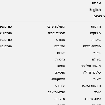
עברית
English
מדורים
חדשות
העולם הערבי
פורום צע
מבזקים
תרבות ופנאי
פורום נשו
ביטחוני
ספורט
פורום בי
פוליטי-מדיני
פורומים
פורום בי
בארץ
יהדות
בעולם
צרכנות
משפט ופלילים
אופנה
כלכלה ונדל"ן
מוסיקה
דעות
פיוטקאסט
חדשות המגזר
ילדודס
אוכל
מודעות אבל
כיפה שחורה
מזג אוויר