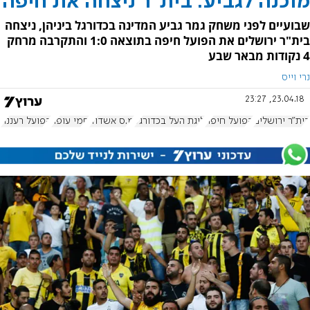
מוכנה לגביע: בית"ר ניצחה את חיפה
שבועיים לפני משחק גמר גביע המדינה בכדורגל ביניהן, ניצחה
בית"ר ירושלים את הפועל חיפה בתוצאה 1:0 והתקרבה מרחק
4 נקודות מבאר שבע
נרי וייס
23.04.18, 23:27
בית"ר ירושלים
הפועל חיפה
ליגת העל בכדורגל
מ.ס אשדוד
סמי עופר
הפועל רעננה