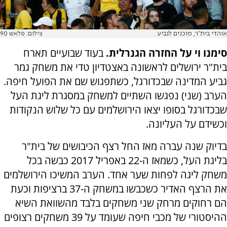
אוהדי בית"ר, מוכנים לגביע
צילום: פלאש 90
סימנו וי על החזרה הגנרלית.
בעוד שבועיים תארח
בית"ר ירושלים לראשונה באצטדיון טדי את משחק גמר
גביע המדינה שבכדורגל, כשתפגוש שם את הפועל חיפה.
הערב (שני) נפגשו השתיים למשחק במסגרת ליגת העל
שבכדורגל בסופו יצאו הירושלמים עם כל שלוש הנקודות
וכשידם על העליונה.
בדיוק שנה עברה מאז החל רצף הכיבושים של בית"ר
בליגת העל, כשמאז ה-22 באפריל 2017 כבשה בכל
משחק ליגה לפחות שער אחד. הערב המשיכו הירושלמים
את הרצף האדיר כשכבשו במשחק ה-37 ברציפות וכעת
הם רחוקים מרחק שני משחקים בלבד מהשוואת השיא
ההיסטורי של מכבי חיפה שעומד על 39 משחקים רצופים