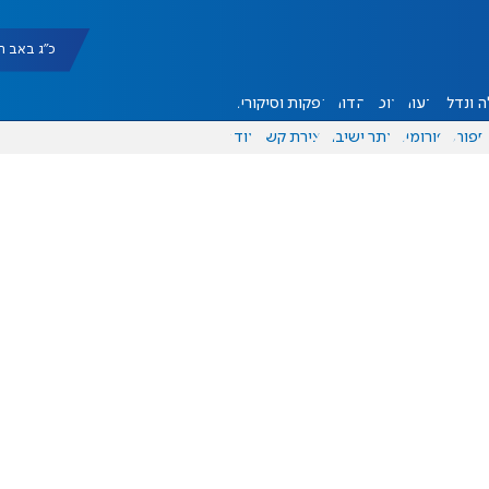
כ"ג באב תשפ"ו |
 ונדל"ן
דעות
אוכל
יהדות
הפקות וסיקורים
ספורט
פורומים
אתר ישיבה
יצירת קשר
עוד