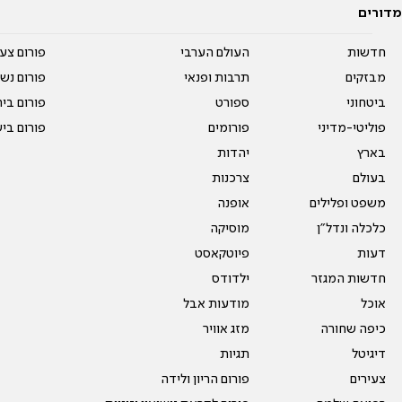
מדורים
חדשות
העולם הערבי
פורום צע
מבזקים
תרבות ופנאי
פורום נשו
ביטחוני
ספורט
פורום בי
פוליטי-מדיני
פורומים
פורום בי
בארץ
יהדות
בעולם
צרכנות
משפט ופלילים
אופנה
כלכלה ונדל"ן
מוסיקה
דעות
פיוטקאסט
חדשות המגזר
ילדודס
אוכל
מודעות אבל
כיפה שחורה
מזג אוויר
דיגיטל
תגיות
צעירים
פורום הריון ולידה