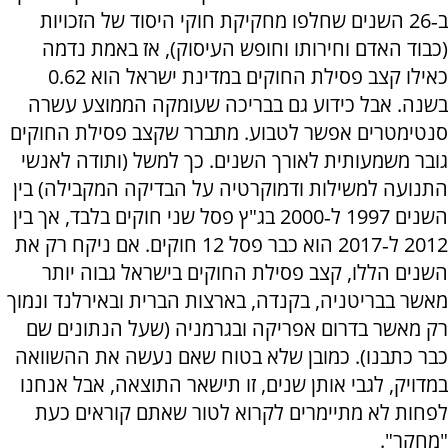
ב‑26 השנים שחלפו מחקיקת חוקי היסוד של הזכויות
(כבוד האדם וחירותו וחופש העיסוק), אז באמת נדמה
כאילו קצב פסילת החוקים במדינת ישראל הוא 0.62
בשנה. אבל כידוע גם בבריכה שעומקה הממוצע עשרה
סנטימטרים אפשר לטבוע. מתברר שקצב פסילת החוקים
גובר משמעותית לאורך השנים. כך למשל (ותודה לאנשי
התנועה למשילות ודמוקרטיה על הבדיקה המקבילה) בין
השנים 1997 ל‑2000 בג"ץ פסל שני חוקים בלבד, אך בין
2012 ל‑2017 הוא כבר פסל 12 חוקים. אם ניקח רק את
השנים הללו, קצב פסילת החוקים בישראל גבוה יותר
מאשר בבריטניה, בקנדה, בארצות הברית ובאירלנד ונמוך
רק מאשר בדרום אפריקה ובגרמניה (שעל הנתונים שם
כבר כתבנו). כמובן שלא בטוח שאם נעשה את ההשוואה
במדויק, לגבי אותן שנים, זו תישאר התוצאה, אבל אנחנו
לפחות לא מתיימרים לקרוא לטור שאתם קוראים כעת
"מחקר".