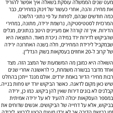
מעט שנים הממשלה עוסקת בשאלה איך אפשר להוריד
את מחירו. והנה, אחרי כעשור של זינוק במחירים, כבר
כמה חודשים שבהם, לפחות על פי נתוני הלשכה
המרכזית לסטטיסטיקה, נרשמת ירידה, מתונה, במחירי
הדירות. איך זה קורה? אם מעיינים היטב בנתונים, מגלים
שהביקוש לדירות ירד במידה ניכרת מאוד. התוצאה היא
שבמקביל לירידת המחירים, חלה בשנה האחרונה ירידה
של קרוב ל‑20 אחוזים בעסקאות בשוק הנדל"ן.
השאלה היא כמובן מה המשמעות של המצב הזה. מצד
אחד מדובר בבשורה משמחת, כי לראשונה אחרי שנים
רבות מחירי הדיור באמת יורדים. אולם מנגד ייתכן בהחלט
שיש כאן מקום לדאגה. כאשר הביקוש יורד יש פחות בנייה.
קבלנים לא בונים דירות שאין להן ביקוש. כמו כן, ירידה
במספר העסקאות יכולה להעיד לא על ירידה אמיתית
בביקוש, אלא על דחייה של הביקושים. אנשים שדוחים את
זמן רכישת הדירה אך לא ירדו מעצם הרצון לרכוש. לירידה