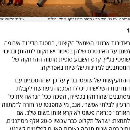
פתיחה שלו בלי חוק חדש תהיה בזבוז כסף. מתקן חולות
צילום: פלאש 90
1
באדיבות ארגוני השמאל הקיצוני, בחסות מדינות אירופה
(שגם על האינטרס שלהן בסיפור יש מקום לתהות) ובגיבוי
שופטי בג"ץ, קרס השבוע סופית מתווה ההרחקה של
המסתננים למדינות שלישיות באפריקה.
ההתעקשות של שופטי בג"ץ על כך שההסכמים עם
המדינות השלישיות יכללו הסכמה מפורשת לקבלת
מסתננים שהורחקו בכפייה, הפכה ככל הנראה את כל
הרעיון לבלתי אפשרי. אגב, מי שמפנטז על חזרה ל"מתווה
האו"ם" כנראה פשוט לא קרא אותו בשום שלב. אם
לתמצת: ישראל תקלוט כבר עכשיו כ‑20 אלף מסתננים,
ותוך כמה שנים תנסה נציבות האו"ם לפליטים לשכנע