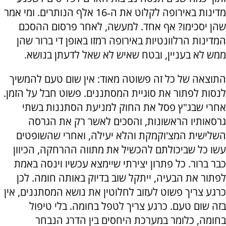
מדינות באירופה לקלוט את ה‑16 אלף הנותרים. ומי אמר
שהן יסכימו? אף אחד. למעשה, לאחר פרסום ההסכם
המדינות הרלוונטיות באירופה רמזו באופן די ברור שהן
ממש לא בעניין, ובטח שאיש לא שאל לדעתן בנושא.
התוצאה של כל זה פשוטה מאוד: אין שום טעם להמשיך
לנסות לפתור את סוגיית המסתננים. פשוט חבל על הזמן.
אחרי שבג"ץ פסל את החוק למניעת הסתננות בשתי
גרסאותיו הראשונות, והסכים לאשר רק את הגרסה
השלישית המצ'וקמקת והלא יעילה, ואחרי שהשופטים
עשו כל שביכולתם להכשיל את מתווה ההרחקה, הכיוון
כבר ברור. כל פתרון יצירתי שיימצא עכשיו וינסה באמת
לפתור את הבעיה, ייתקל שוב בדיוק באותה חומה. לכן
כרגע צריך פשוט לעזוב לחלוטין את נושא המסתננים, אין
בזה שום טעם. כרגע צריך לטפל בחומה. בלי טיפול
בחומה, כלומר במערכת היחסים בין הדרג הנבחר