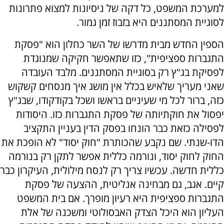
למערכת המשפט, כל דקה של ניסיונות למצוא פתרונות
לסוגיית המסתננים היא בזבוז זמן גמור.
הספין החדש מבית מדרשו של השר כחלון הוא "פסקת
התגברות ספציפית", כזו שתאפשר חקיקה שמנוגדת
לפסיקת בג"ץ רק בסוגיית המסתננים. מלבד העובדה
שאני מעריך שלאיש בכלל אין מושג איך מנסחים קשקוש
כזה, ברור לכל מי שעיניים בראשו ושכל בקודקודו, שבג"ץ
יפסול את חוקתיותה של פסקת התגברות כזו. היסודות
לפסילה כזאת כבר הונחו בפסק הדין בעניין התקציב
הדו-שנתי. שם נקבע שהכותרת "חוק יסוד" לא הופכת את
החוק לחוק יסוד, ונורמה כללית אפשר לתקן רק בנורמה
כללית חדשה. עכשיו צריך רק לנסח מילולית, העיקרון כבר
קיים. אגב, גם מבחינה אנליטית, ההצעה של פסקת
התגברות ספציפית היא רעיון מופרך. אם בית המשפט
העליון הוא היכל הצדק האבסולוטי ומשכנה של אלת