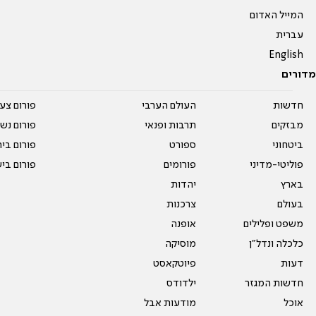
המייל האדום
עברית
English
מדורים
חדשות
העולם הערבי
פורום צע
מבזקים
תרבות ופנאי
פורום נשו
ביטחוני
ספורט
פורום בי
פוליטי-מדיני
פורומים
פורום בי
בארץ
יהדות
בעולם
צרכנות
משפט ופלילים
אופנה
כלכלה ונדל"ן
מוסיקה
דעות
פיוטקאסט
חדשות המגזר
ילדודס
אוכל
מודעות אבל