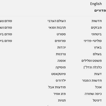
English
מדורים
חדשות
העולם הערבי
פורום צע
מבזקים
תרבות ופנאי
פורום נשו
ביטחוני
ספורט
פורום בי
פוליטי-מדיני
פורומים
פורום בי
בארץ
יהדות
בעולם
צרכנות
משפט ופלילים
אופנה
כלכלה ונדל"ן
מוסיקה
דעות
פיוטקאסט
חדשות המגזר
ילדודס
אוכל
מודעות אבל
כיפה שחורה
מזג אוויר
דיגיטל
תגיות