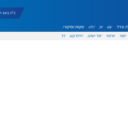
כ"ה באב תשפ"ו |
 ונדל"ן
דעות
אוכל
יהדות
הפקות וסיקורים
ספורט
פורומים
אתר ישיבה
יצירת קשר
עוד