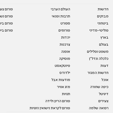
חדשות
העולם הערבי
פורום צע
מבזקים
תרבות ופנאי
פורום נשו
ביטחוני
ספורט
פורום בי
פוליטי-מדיני
פורומים
פורום בי
בארץ
יהדות
בעולם
צרכנות
משפט ופלילים
אופנה
כלכלה ונדל"ן
מוסיקה
דעות
פיוטקאסט
חדשות המגזר
ילדודס
אוכל
מודעות אבל
כיפה שחורה
מזג אוויר
דיגיטל
תגיות
צעירים
פורום הריון ולידה
רפואה שלמה
פורום לקראת נישואין וזוגיות