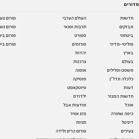
מדורים
חדשות
העולם הערבי
פורום צע
מבזקים
תרבות ופנאי
פורום נשו
ביטחוני
ספורט
פורום בי
פוליטי-מדיני
פורומים
פורום בי
בארץ
יהדות
בעולם
צרכנות
משפט ופלילים
אופנה
כלכלה ונדל"ן
מוסיקה
דעות
פיוטקאסט
חדשות המגזר
ילדודס
אוכל
מודעות אבל
כיפה שחורה
מזג אוויר
דיגיטל
תגיות
צעירים
פורום הריון ולידה